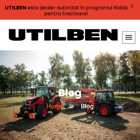
X
UTILBEN
este dealer autorizat în programul Rabla
pentru tractoare!
Blog
Home
Blog