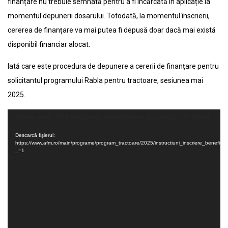
finanțare nu trebuie semnată pentru a fi încărcată în aplicație la
momentul depunerii dosarului. Totodată, la momentul înscrierii,
cererea de finanțare va mai putea fi depusă doar dacă mai există
disponibil financiar alocat.
Iată care este procedura de depunere a cererii de finanțare pentru
solicitantul programului Rabla pentru tractoare, sesiunea mai
2025.
Player
Media error: Format(s) not supported or source(s) not found
video
Descarcă fișierul:
https://www.afm.ro/main/programe/program_tractoare/2025/instructiuni_inscriere_beneficia
_=1