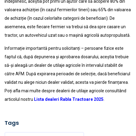
îndeplinesc, aceștia pot primi un ajutor care să acopere 80% din
valoarea achiziției (în cazul fermierilor tineri) sau 65% din valoarea
de achiziție (în cazul celorlalte categorii de beneficiari). De
asemenea, este fiecare fermier va trebui să dea spre casare un
tractor, un autovehicul uzat sau o mașină agricolă autopropulsată.
Informație importantă pentru solicitanți – persoane fizice este
faptul că, după depunerea și aprobarea dosarului, aceștia trebuie
să-și aleagă un dealer de utilaje agricole în intervalul stabilit de
către AFM. După expirarea perioadei de selecție, dacă beneficiarul
validat nu alege niciun dealer validat, acesta va pierde finanțarea.
Poți afla mai multe despre dealerii de utilaje agricole consultând
articolul nostru
Lista dealeri Rabla Tractoare 2025
.
Tags