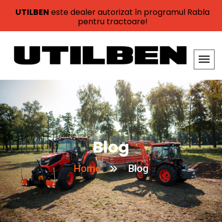
UTILBEN
este dealer autorizat în programul Rabla
pentru tractoare!
Blog
Home
Blog