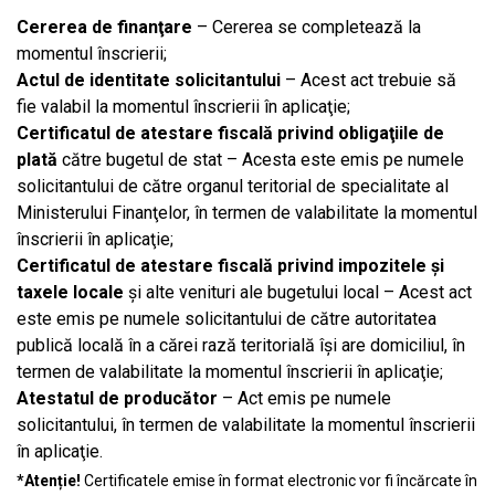
Cererea de finanţare
– Cererea se completează la
momentul înscrierii;
Actul de identitate solicitantului
– Acest act trebuie să
fie valabil la momentul înscrierii în aplicaţie;
Certificatul de atestare fiscală
privind obligaţiile de
plată
către bugetul de stat – Acesta este emis pe numele
solicitantului de către organul teritorial de specialitate al
Ministerului Finanţelor, în termen de valabilitate la momentul
înscrierii în aplicaţie;
Certificatul de atestare fiscală
privind impozitele şi
taxele locale
şi alte venituri ale bugetului local – Acest act
este emis pe numele solicitantului de către autoritatea
publică locală în a cărei rază teritorială îşi are domiciliul, în
termen de valabilitate la momentul înscrierii în aplicaţie;
Atestatul de producător
– Act emis pe numele
solicitantului, în termen de valabilitate la momentul înscrierii
în aplicaţie.
*Atenție!
Certificatele emise în format electronic vor fi încărcate în