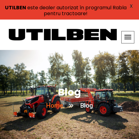
X
UTILBEN
este dealer autorizat în programul Rabla
pentru tractoare!
Blog
Home
Blog